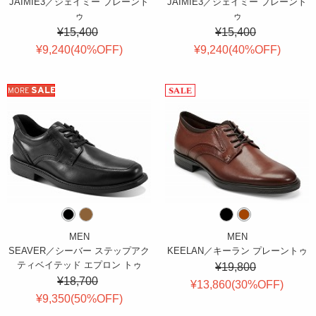
JAIMIE3／ジェイミー プレーント
JAIMIE3／ジェイミー プレーント
ゥ
ゥ
¥15,400
¥15,400
¥9,240(
40
%OFF
)
¥9,240(
40
%OFF
)
SALE
MORE
MEN
MEN
SEAVER／シーバー ステップアク
KEELAN／キーラン プレーントゥ
ティベイテッド エプロン トゥ
¥19,800
¥18,700
¥13,860(
30
%OFF
)
¥9,350(
50
%OFF
)