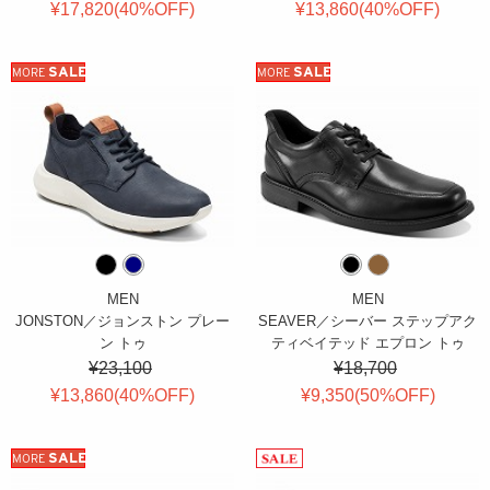
¥17,820(
40
%OFF
)
¥13,860(
40
%OFF
)
SALE
SALE
MORE
MORE
MEN
MEN
JONSTON／ジョンストン プレー
SEAVER／シーバー ステップアク
ン トゥ
ティベイテッド エプロン トゥ
¥23,100
¥18,700
¥13,860(
40
%OFF
)
¥9,350(
50
%OFF
)
SALE
MORE