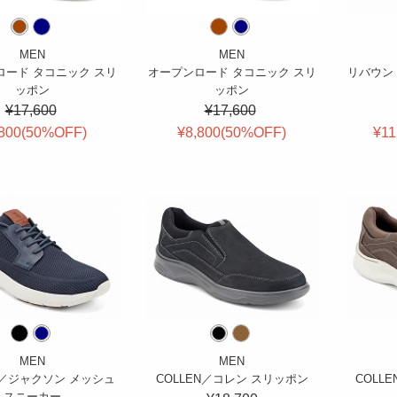
MEN
MEN
ロード タコニック スリ
オープンロード タコニック スリ
リバウン
ッポン
ッポン
¥17,600
¥17,600
800(
50
%OFF
)
¥8,800(
50
%OFF
)
¥11
MEN
MEN
N／ジャクソン メッシュ
COLLEN／コレン スリッポン
COLL
スニーカー