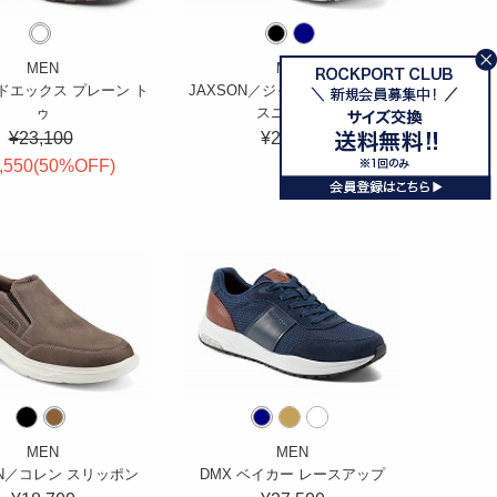
MEN
MEN
ドエックス プレーン ト
JAXSON／ジャクソン メッシュ
ゥ
スニーカー
¥23,100
¥20,900
,550(
50
%OFF
)
MEN
MEN
EN／コレン スリッポン
DMX ベイカー レースアップ