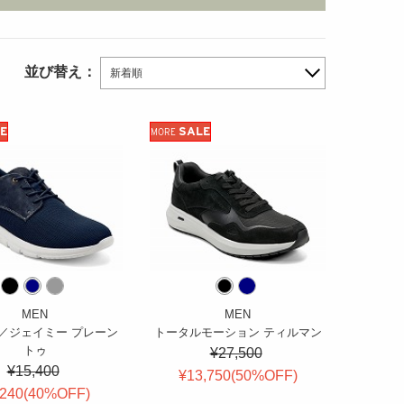
並び替え：
新着順
E
SALE
MORE
MEN
MEN
E3／ジェイミー プレーン
トータルモーション ティルマン
トゥ
¥27,500
¥15,400
¥13,750(
50
%OFF
)
,240(
40
%OFF
)