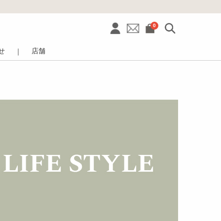
0
せ
店舗
｜