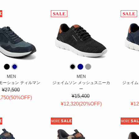
E
MEN
MEN
モーション ティルマン
ジェイムソン メッシュスニーカ
ジェイム
ー
¥27,500
¥15,400
,750(
50
%OFF
)
¥12,320(
20
%OFF
)
¥12
E
SALE
SAL
MORE
MORE