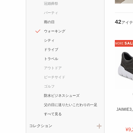
冠婚葬祭
パーティ
42
雨の日
アイテ
ウォーキング
シティ
SAL
MORE
ドライブ
トラベル
アウトドア
ビーチサイド
ゴルフ
防水ビジネスシューズ
父の日に送りたいこだわりの一足
JAIMI
すべて見る
コレクション
¥9,