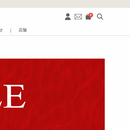
0
せ
店舗
｜