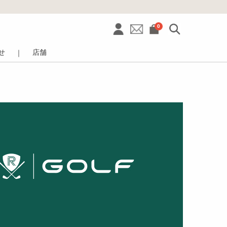
0
せ
店舗
｜