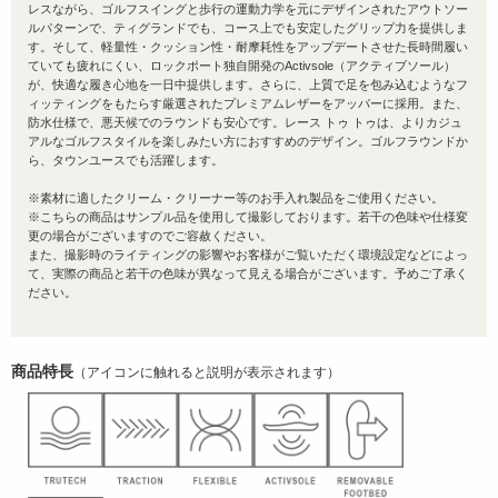
レスながら、ゴルフスイングと歩行の運動力学を元にデザインされたアウトソー
ルパターンで、ティグランドでも、コース上でも安定したグリップ力を提供しま
す。そして、軽量性・クッション性・耐摩耗性をアップデートさせた長時間履い
ていても疲れにくい、ロックポート独自開発のActivsole（アクティブソール）
が、快適な履き心地を一日中提供します。さらに、上質で足を包み込むようなフ
ィッティングをもたらす厳選されたプレミアムレザーをアッパーに採用。また、
防水仕様で、悪天候でのラウンドも安心です。レース トゥ トゥは、よりカジュ
アルなゴルフスタイルを楽しみたい方におすすめのデザイン。ゴルフラウンドか
ら、タウンユースでも活躍します。
※素材に適したクリーム・クリーナー等のお手入れ製品をご使用ください。
※こちらの商品はサンプル品を使用して撮影しております。若干の色味や仕様変
更の場合がございますのでご容赦ください。
また、撮影時のライティングの影響やお客様がご覧いただく環境設定などによっ
て、実際の商品と若干の色味が異なって見える場合がございます。予めご了承く
ださい。
商品特長
（アイコンに触れると説明が表示されます）