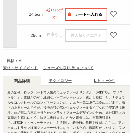
残りわず
24.5cm
カートへ入れる
か
在庫なし
25cm
再入荷リクエスト
靴幅：M
素材・サイズガイド
シューズの取り扱いについて
テクノロジー
レビュー
2件
商品詳細
夏の定番、ロックポートで人気のウェッジソールサンダル「BRISTOL（ブリス
トル）」。素肌がのぞく繊細なパーフォレーション（透かし模様）と、ナチュラ
ルなコルクヒールのコンビネーションが、足元を一気に夏色に染め上げます。高
さのあるヒールですが、接地面積の広いウェッジソールタイプなので安定感は抜
群。前足部にも厚みを持たせたプラットフォームデザインのため、見た目以上の
高低差を感じにくく、快適に歩けます。かかと部分には、衝撃吸収素材
「truTECH（トゥルーテック）」を搭載し、着地時の負担を軽減。さらに、アン
クルストラップは面ファスナー仕様になっているため、微調整がしやすく、ワン
タッチで簡単に脱ぎ履きができるのも嬉しいポイントです。リゾートスタイルか