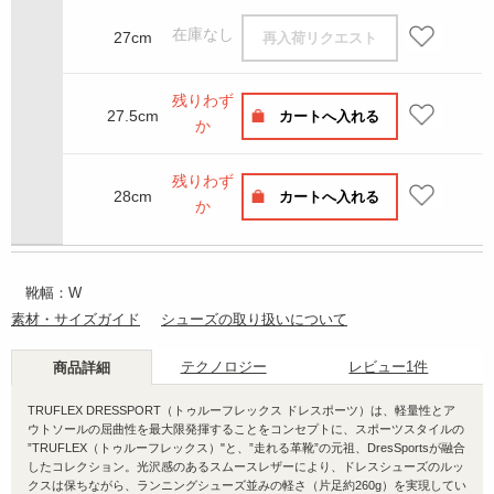
在庫なし
27cm
再入荷リクエスト
残りわず
27.5cm
カートへ入れる
か
残りわず
28cm
カートへ入れる
か
靴幅：W
素材・サイズガイド
シューズの取り扱いについて
テクノロジー
レビュー
1件
商品詳細
TRUFLEX DRESSPORT（トゥルーフレックス ドレスポーツ）は、軽量性とア
ウトソールの屈曲性を最大限発揮することをコンセプトに、スポーツスタイルの
”TRUFLEX（トゥルーフレックス）"と、”走れる革靴”の元祖、DresSportsが融合
したコレクション。光沢感のあるスムースレザーにより、ドレスシューズのルッ
クスは保ちながら、ランニングシューズ並みの軽さ（片足約260g）を実現してい