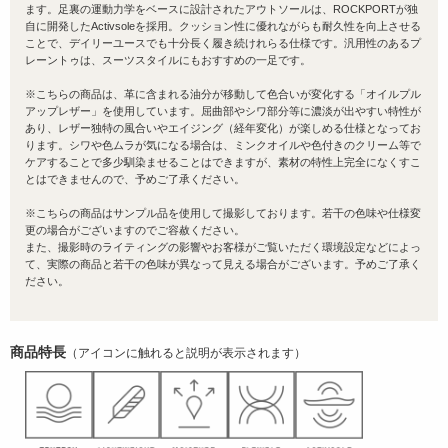
ます。足裏の運動力学をベースに設計されたアウトソールは、ROCKPORTが独
自に開発したActivsoleを採用。クッション性に優れながらも耐久性を向上させる
ことで、デイリーユースでも十分長く履き続けれらる仕様です。汎用性のあるプ
レーントゥは、スーツスタイルにもおすすめの一足です。
※こちらの商品は、革に含まれる油分が移動して色合いが変化する「オイルプル
アップレザー」を使用しています。屈曲部やシワ部分等に濃淡が出やすい特性が
あり、レザー独特の風合いやエイジング（経年変化）が楽しめる仕様となってお
ります。シワや色ムラが気になる場合は、ミンクオイルや色付きのクリーム等で
ケアすることで多少馴染ませることはできますが、素材の特性上完全になくすこ
とはできませんので、予めご了承ください。
※こちらの商品はサンプル品を使用して撮影しております。若干の色味や仕様変
更の場合がございますのでご容赦ください。
また、撮影時のライティングの影響やお客様がご覧いただく環境設定などによっ
て、実際の商品と若干の色味が異なって見える場合がございます。予めご了承く
ださい。
商品特長
（アイコンに触れると説明が表示されます）