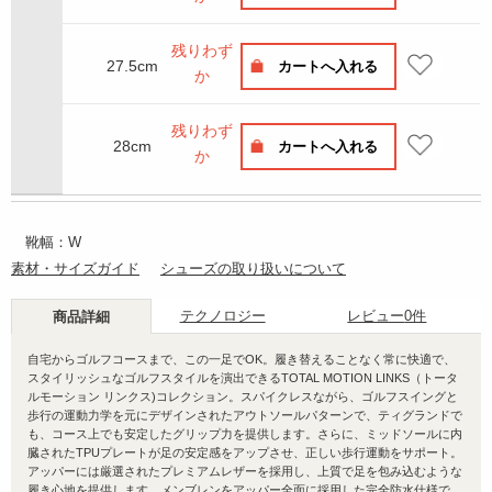
残りわず
27.5cm
カートへ入れる
か
残りわず
28cm
カートへ入れる
か
靴幅：W
素材・サイズガイド
シューズの取り扱いについて
テクノロジー
レビュー
0件
商品詳細
自宅からゴルフコースまで、この一足でOK。履き替えることなく常に快適で、
スタイリッシュなゴルフスタイルを演出できるTOTAL MOTION LINKS（トータ
ルモーション リンクス)コレクション。スパイクレスながら、ゴルフスイングと
歩行の運動力学を元にデザインされたアウトソールパターンで、ティグランドで
も、コース上でも安定したグリップ力を提供します。さらに、ミッドソールに内
臓されたTPUプレートが足の安定感をアップさせ、正しい歩行運動をサポート。
アッパーには厳選されたプレミアムレザーを採用し、上質で足を包み込むような
履き心地を提供します。メンブレンをアッパー全面に採用した完全防水仕様で、