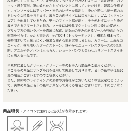
枚革仕立てにすることで、足全体をくったりと包み込むような「素足感覚」のフ
ィット感を実現。革の柔らかさをダイレクトに感じていただける、贅沢な仕様で
す。インソールにはアッパーと同色のレザーを採用し、脱いだ時にも統一感のあ
るシックな印象を与えます。履き口の両サイドには目立ちにくいゴム（ヒドゥン
ゴア）を配置しているため、甲へのフィット感が高く、手を使わずにサッと脱ぎ
履きできるスマートさも魅力。ソールには軽量でクッション性に優れたEVAと、
グリップ力の高いラバーを適所に配置。約3cmの厚みのあるソールが地面からの
衝撃を和らげ、かかと部分の「truTECH（トゥルーテック）」機能と相まって、
長時間歩いても疲れにくい快適な履き心地を実現しました。カラーは、上品なコ
ニャック、落ち着いたダークストーン、爽やかなニュードレスブルースの3色展
開。デニムやチノパンはもちろん、ショートパンツと合わせたリゾートスタイル
にも映える一足です。
※素材に適したクリーム・クリーナー等のお手入れ製品をご使用ください。
※こちらの商品はサンプル品を使用して撮影しております。若干の色味や仕様変
更の場合がございますのでご容赦ください。
また、撮影時のライティングの影響やお客様がご覧いただく環境設定などによっ
て、実際の商品と若干の色味が異なって見える場合がございます。予めご了承く
ださい。
商品特長
（アイコンに触れると説明が表示されます）