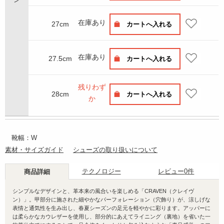
在庫あり
27cm
カートへ入れる
在庫あり
27.5cm
カートへ入れる
残りわず
28cm
カートへ入れる
か
靴幅：W
素材・サイズガイド
シューズの取り扱いについて
テクノロジー
レビュー
0件
商品詳細
シンプルなデザインと、革本来の風合いを楽しめる「CRAVEN（クレイヴ
ン）」。甲部分に施された細やかなパーフォレーション（穴飾り）が、涼しげな
表情と通気性を生み出し、春夏シーズンの足元を軽やかに彩ります。アッパーに
は柔らかなカウレザーを使用し、部分的にあえてライニング（裏地）を省いた一