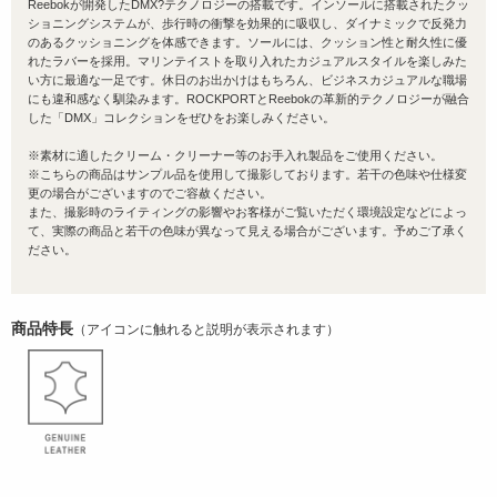
Reebokが開発したDMX?テクノロジーの搭載です。インソールに搭載されたクッ
ショニングシステムが、歩行時の衝撃を効果的に吸収し、ダイナミックで反発力
のあるクッショニングを体感できます。ソールには、クッション性と耐久性に優
れたラバーを採用。マリンテイストを取り入れたカジュアルスタイルを楽しみた
い方に最適な一足です。休日のお出かけはもちろん、ビジネスカジュアルな職場
にも違和感なく馴染みます。ROCKPORTとReebokの革新的テクノロジーが融合
した「DMX」コレクションをぜひをお楽しみください。
※素材に適したクリーム・クリーナー等のお手入れ製品をご使用ください。
※こちらの商品はサンプル品を使用して撮影しております。若干の色味や仕様変
更の場合がございますのでご容赦ください。
また、撮影時のライティングの影響やお客様がご覧いただく環境設定などによっ
て、実際の商品と若干の色味が異なって見える場合がございます。予めご了承く
ださい。
商品特長
（アイコンに触れると説明が表示されます）