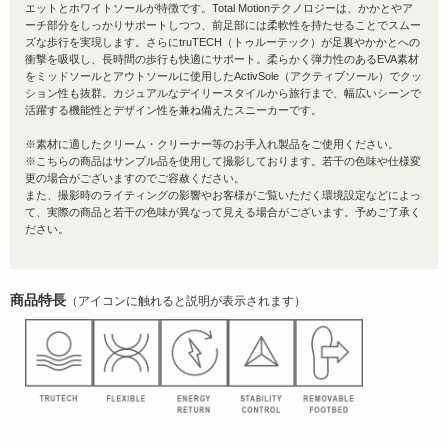
エットとホワイトソールが特徴です。Total Motionテクノロジーは、かかとやア
ーチ部分をしっかりサポートしつつ、前足部には柔軟性を持たせることでスムー
ズな歩行を実現します。さらにtruTECH（トゥルーテック）が足裏やかかとへの
衝撃を吸収し、長時間の歩行も快適にサポート。柔らかく弾力性のあるEVA素材
をミッドソールとアウトソールに使用したActivSole（アクティブソール）でクッ
ション性も抜群。カジュアルなデイリースタイルから旅行まで、幅広いシーンで
活躍する機能性とデザイン性を兼ね備えたスニーカーです。
※素材に適したクリーム・クリーナー等のお手入れ製品をご使用ください。
※こちらの商品はサンプル品を使用して撮影しております。若干の色味や仕様変
更の場合がございますのでご容赦ください。
また、撮影時のライティングの影響やお客様がご覧いただく環境設定などによっ
て、実際の商品と若干の色味が異なって見える場合がございます。予めご了承く
ださい。
商品特長
（アイコンに触れると説明が表示されます）