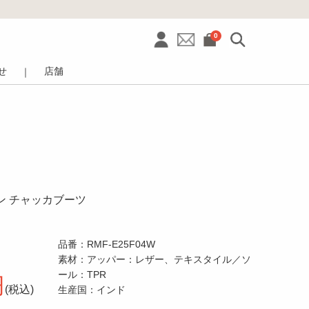
0
せ
店舗
｜
ラン チャッカブーツ
品番：RMF-E25F04W
素材：アッパー：レザー、テキスタイル／ソ
ール：TPR
円
(税込)
生産国：インド