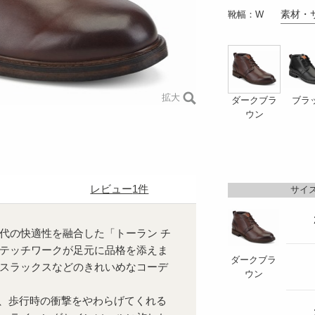
素材・
靴幅：W
拡大
ブラ
ダークブラ
ウン
レビュー
1件
サイズ
代の快適性を融合した「トーラン チ
テッチワークが足元に品格を添えま
ダークブラ
スラックスなどのきれいめなコーデ
ウン
載し、歩行時の衝撃をやわらげてくれる