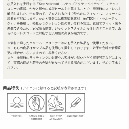
な足入れを実現する「Step Activated（ステップアクティベイテッド）」テクノ
ロジーの搭載。かかと部分に成型ヒールを内蔵することで、着脱時のストレスを
解消しました。手を使わず、足を入れるだけで滑らかにフィットし、スマートな
装着を可能にします。かかと部分には衝撃吸収素材「truTECH（トゥルーテッ
ク）」を搭載し、軽量かつクッション性の高い歩行を実現。靴紐でフィット感を
調整できるため、安定感も抜群。ジャケットスタイルから休日のデニムまで、あ
らゆるドレスコードに対応する汎用性の高さが魅力です。
※素材に適したクリーム・クリーナー等のお手入れ製品をご使用ください。
※こちらの商品はサンプル品を使用して撮影しております。若干の色味や仕様変
更の場合がございますのでご容赦ください。
また、撮影時のライティングの影響やお客様がご覧いただく環境設定などによっ
て、実際の商品と若干の色味が異なって見える場合がございます。予めご了承く
ださい。
商品特長
（アイコンに触れると説明が表示されます）