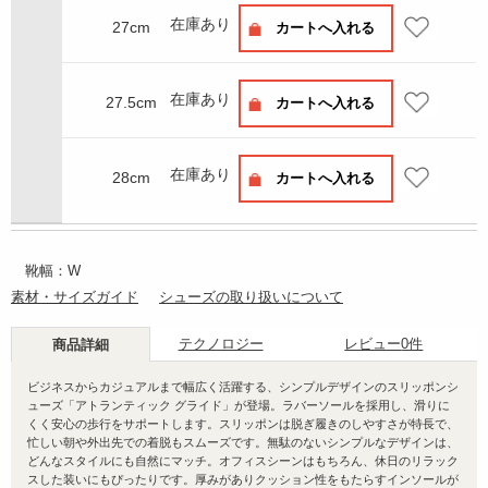
在庫あり
27cm
カートへ入れる
在庫あり
27.5cm
カートへ入れる
在庫あり
28cm
カートへ入れる
靴幅：W
素材・サイズガイド
シューズの取り扱いについて
テクノロジー
レビュー
0件
商品詳細
ビジネスからカジュアルまで幅広く活躍する、シンプルデザインのスリッポンシ
ューズ「アトランティック グライド」が登場。ラバーソールを採用し、滑りに
くく安心の歩行をサポートします。スリッポンは脱ぎ履きのしやすさが特長で、
忙しい朝や外出先での着脱もスムーズです。無駄のないシンプルなデザインは、
どんなスタイルにも自然にマッチ。オフィスシーンはもちろん、休日のリラック
スした装いにもぴったりです。厚みがありクッション性をもたらすインソールが