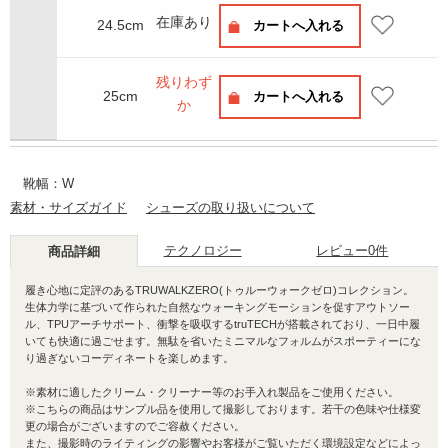
在庫あり
24.5cm
カートへ入れる
残りわず
25cm
カートへ入れる
か
靴幅：W
素材・サイズガイド
シューズの取り扱いについて
テクノロジー
レビュー
0件
商品詳細
履き心地に定評のあるTRUWALKZERO(トゥルーウォークゼロ)コレクション。
生体力学に基づいて作られた自然なウォーキングモーションを促すアウトソー
ル、TPUアーチサポート、衝撃を吸収するtruTECHが搭載されており、一日中履
いても快適に過ごせます。無駄を省いたミニマルなフォルムがスポーティーにな
り過ぎないコーディネートを楽しめます。
※素材に適したクリーム・クリーナー等のお手入れ製品をご使用ください。
※こちらの商品はサンプル品を使用して撮影しております。若干の色味や仕様変
更の場合がございますのでご容赦ください。
また、撮影時のライティングの影響やお客様がご覧いただく環境設定などによっ