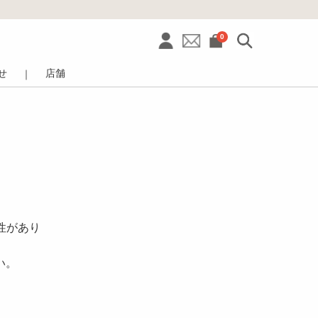
0
せ
店舗
｜
性があり
い。