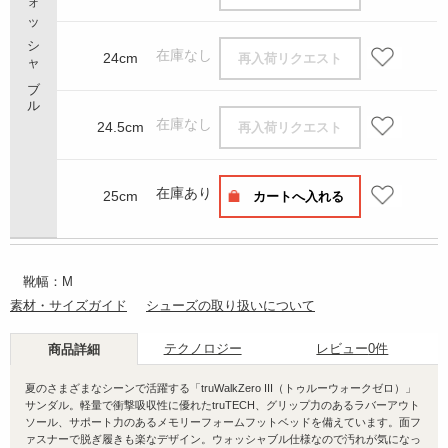
在庫なし
24cm
再入荷リクエスト
在庫なし
24.5cm
再入荷リクエスト
在庫あり
25cm
カートへ入れる
靴幅：M
素材・サイズガイド
シューズの取り扱いについて
テクノロジー
レビュー
0件
商品詳細
夏のさまざまなシーンで活躍する「truWalkZero III（トゥルーウォークゼロ）」
サンダル。軽量で衝撃吸収性に優れたtruTECH、グリップ力のあるラバーアウト
ソール、サポート力のあるメモリーフォームフットベッドを備えています。面フ
ァスナーで脱ぎ履きも楽なデザイン。ウォッシャブル仕様なので汚れが気になっ