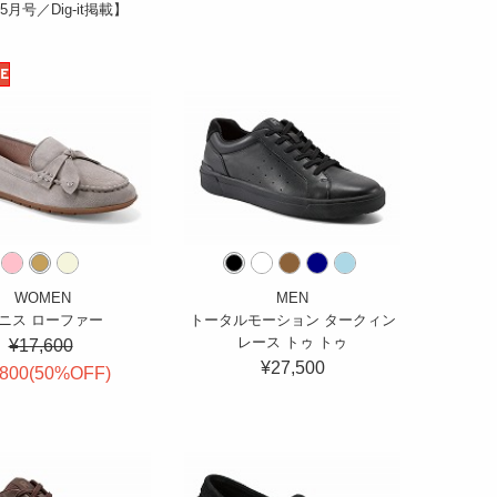
 5月号／Dig-it掲載】
E
WOMEN
MEN
ニス ローファー
トータルモーション タークィン
レース トゥ トゥ
¥17,600
¥27,500
,800(
50
%OFF
)