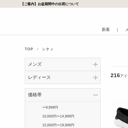
【ご案内】お盆期間中の出荷について
新着
｜
TOP
シティ
メンズ
216
アイ
レディース
価格帯
〜
9,999円
10,000円
〜
14,999円
15,000円
〜
19,999円