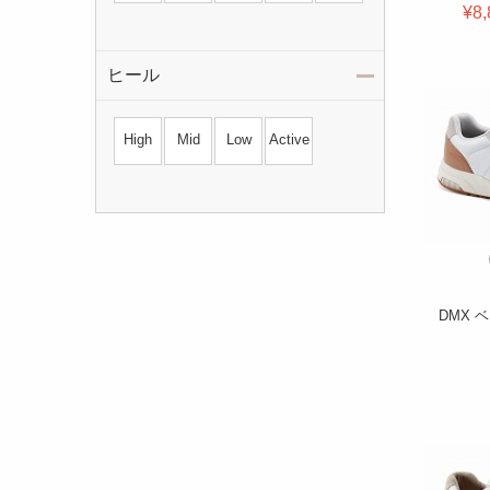
¥8,
ヒール
High
Mid
Low
Active
DMX 