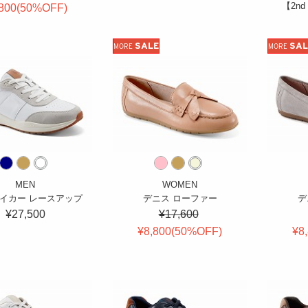
【2nd
800(
50
%OFF
)
SALE
SAL
MORE
MORE
MEN
WOMEN
ベイカー レースアップ
デニス ローファー
デ
¥27,500
¥17,600
¥8,800(
50
%OFF
)
¥8