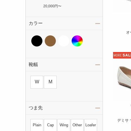
20,000円
〜
カラー
オ
SAL
MORE
靴幅
W
M
つま先
デミサ 
Plain
Cap
Wing
Other
Loafer