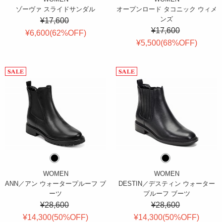
ゾーヴァ スライドサンダル
オープンロード タコニック ウィメ
ンズ
¥17,600
¥17,600
¥6,600(
62
%OFF
)
¥5,500(
68
%OFF
)
WOMEN
WOMEN
ANN／アン ウォータープルーフ ブ
DESTIN／デスティン ウォーター
ーツ
プルーフ ブーツ
¥28,600
¥28,600
¥14,300(
50
%OFF
)
¥14,300(
50
%OFF
)