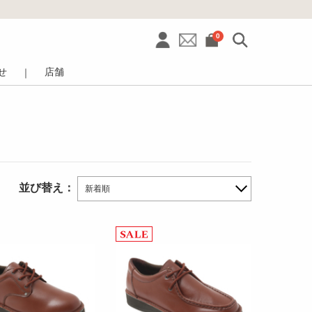
0
せ
店舗
｜
並び替え：
新着順