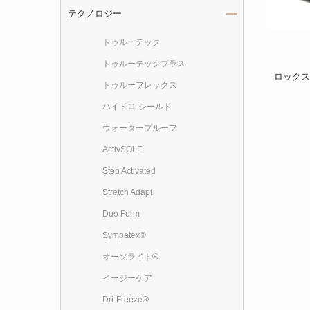
テクノロジー
トゥルーテック
トゥルーテックプラス
ロックス
トゥルーフレックス
ハイドロ-シールド
ウォータープルーフ
ActivSOLE
Step Activated
Stretch Adapt
Duo Form
Sympatex®
オーソライト®︎
イージーケア
Dri-Freeze®