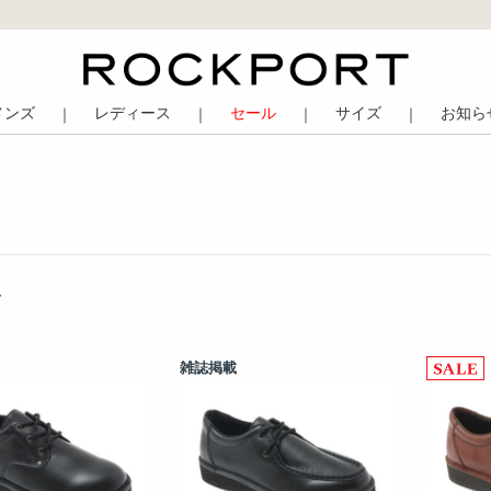
メンズ
レディース
セール
サイズ
お知ら
｜
｜
｜
｜
ム
雑誌掲載