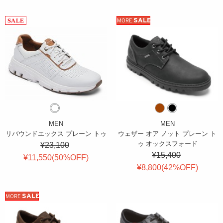
SALE
MORE
MEN
MEN
リバウンドエックス プレーン トゥ
ウェザー オア ノット プレーン ト
ゥ オックスフォード
¥23,100
¥15,400
¥11,550(
50
%OFF
)
¥8,800(
42
%OFF
)
SALE
MORE