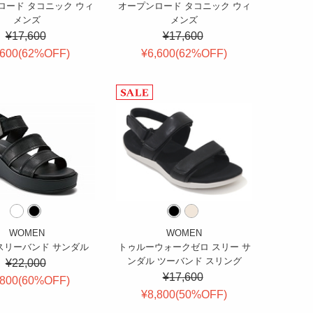
ロード タコニック ウィ
オープンロード タコニック ウィ
メンズ
メンズ
¥17,600
¥17,600
,600(
62
%OFF
)
¥6,600(
62
%OFF
)
WOMEN
WOMEN
スリーバンド サンダル
トゥルーウォークゼロ スリー サ
ンダル ツーバンド スリング
¥22,000
¥17,600
,800(
60
%OFF
)
¥8,800(
50
%OFF
)