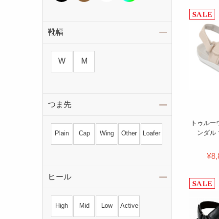
靴幅
W
M
つま先
トゥルー
ンダル
Plain
Cap
Wing
Other
Loafer
¥8,
ヒール
High
Mid
Low
Active