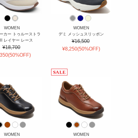
WOMEN
WOMEN
ーカー トゥルーストラ
デミ メッシュスリッポン
II レイヤー レース
¥16,500
¥18,700
¥8,250(
50
%OFF
)
,350(
50
%OFF
)
WOMEN
WOMEN